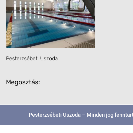
Pesterzsébeti Uszoda
Megosztás:
Pesterzsébeti Uszoda – Minden jog fenntar