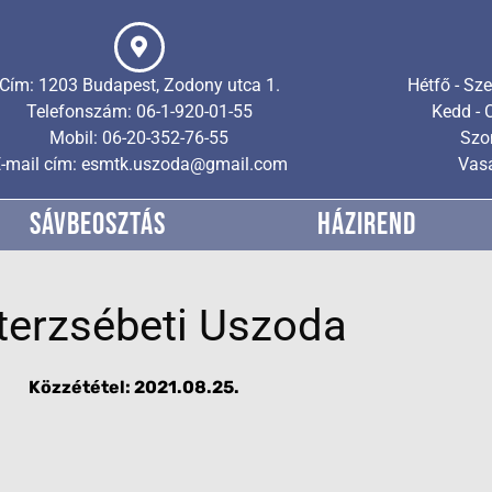
Cím: 1203 Budapest, Zodony utca 1.
Hétfő - Sze
Telefonszám: 06-1-920-01-55
Kedd - 
Mobil: 06-20-352-76-55
Szo
-mail cím: esmtk.uszoda@gmail.com
Vasá
SÁVBEOSZTÁS
HÁZIREND
terzsébeti Uszoda
Közzététel:
2021.08.25.